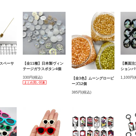
スペーサ
【全11種】日本製ヴィン
【裏面注
テージガラスボタン4個
ションパ
330円(税込)
1,100円
【全3色】ムーングロービ
まとめ買い対象
ーズ12個
385円(税込)