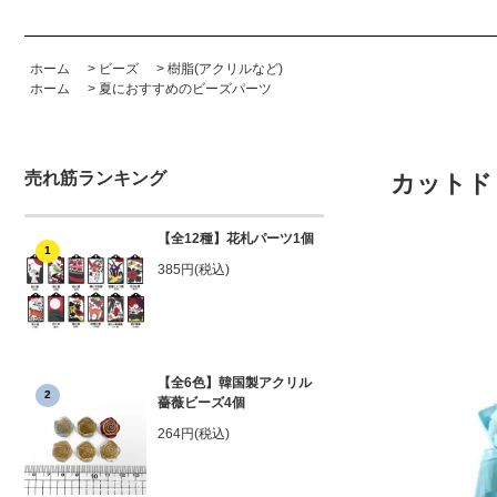
ホーム
>
ビーズ
>
樹脂(アクリルなど)
ホーム
>
夏におすすめのビーズパーツ
売れ筋ランキング
カットド
【全12種】花札パーツ1個
1
385円(税込)
【全6色】韓国製アクリル
2
薔薇ビーズ4個
264円(税込)