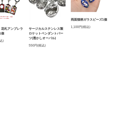
両面猫柄ガラスビーズ1個
1,100円(税込)
】花札アンブレラ
サージカルステンレス製
1個
ロケットペンダントパー
ツ(透かしオーバル)
込)
550円(税込)