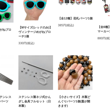
【全12種】花札パーツ1個
385円(税込)
【全8種
【Mサイズ(レッドのみ)】
がねブロ
マーカー
ヴィンテージめがねブロ
ーチ1個
880円(税
330円(税込)
テンレス
ステンレス製ネジ式かん
【小さいサイズ】木製ど
パーツ
ざし金具フルセット（日
んぐりパーツ1個(蓋が開
本製）
きます)