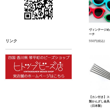
ヴィンテージめ
ーチ
リンク
550円(税込)
【カン付き】ス
製かんざし金具
（日本製）