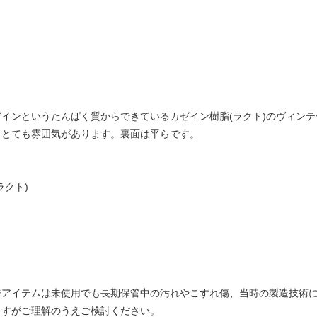
ゼインというたんぱく質からできているカゼイン樹脂(ラクト)のヴィン
、とても雰囲気があります。裏面は平らです。
ラクト)
ジアイテムは未使用でも長期保管中の汚れやこすれ傷、当時の製造技術
ますがご理解のうえご検討ください。