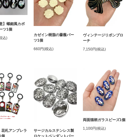
意】螺鈿風カボ
ーツ1個
カゼイン樹脂の薔薇パー
ヴィンテージリボンブロ
(税込)
ツ1個
ーチ
660円(税込)
7,150円(税込)
両面猫柄ガラスビーズ1個
1,100円(税込)
】花札アンブレラ
サージカルステンレス製
1個
ロケットペンダントパー