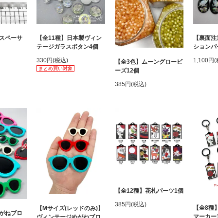
スペーサ
【全11種】日本製ヴィン
【裏面注
テージガラスボタン4個
ションパ
330円(税込)
1,100円
【全3色】ムーングロービ
まとめ買い対象
ーズ12個
385円(税込)
【全12種】花札パーツ1個
385円(税込)
【全8種
【Mサイズ(レッドのみ)】
がねブロ
マーカー
ヴィンテージめがねブロ