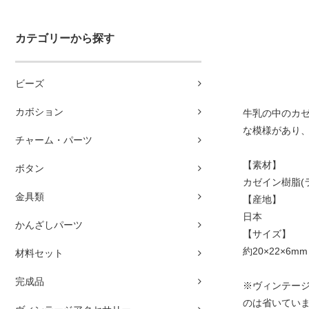
カテゴリーから探す
ビーズ
カボション
牛乳の中のカ
な模様があり
チャーム・パーツ
【素材】
ボタン
カゼイン樹脂(
金具類
【産地】
日本
かんざしパーツ
【サイズ】
約20×22×6mm
材料セット
完成品
※ヴィンテー
のは省いてい