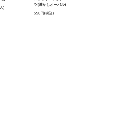
ツ(透かしオーバル)
込)
550円(税込)