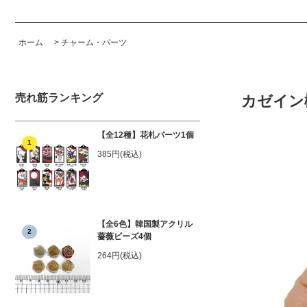
ホーム
>
チャーム・パーツ
売れ筋ランキング
カゼイン
【全12種】花札パーツ1個
1
385円(税込)
【全6色】韓国製アクリル
2
薔薇ビーズ4個
264円(税込)