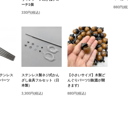
ーチ1個
880円(税
330円(税込)
テンレス
ステンレス製ネジ式かん
【小さいサイズ】木製ど
パーツ
ざし金具フルセット（日
んぐりパーツ1個(蓋が開
本製）
きます)
3,300円(税込)
880円(税込)