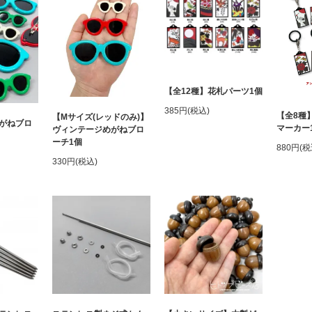
【全12種】花札パーツ1個
385円(税込)
【全8種
【Mサイズ(レッドのみ)】
がねブロ
マーカー
ヴィンテージめがねブロ
ーチ1個
880円(税
330円(税込)