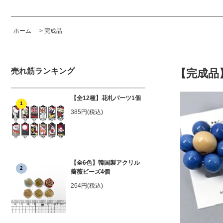
ホーム
>
完成品
売れ筋ランキング
【完成品
【全12種】花札パーツ1個
1
385円(税込)
【全6色】韓国製アクリル
2
薔薇ビーズ4個
264円(税込)