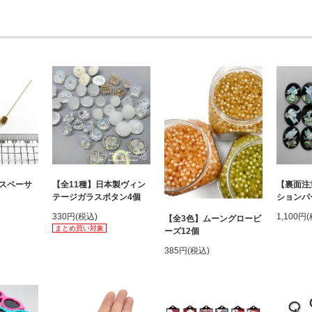
スペーサ
【全11種】日本製ヴィン
【裏面注
テージガラスボタン4個
ションパ
330円(税込)
1,100円
【全3色】ムーングロービ
まとめ買い対象
ーズ12個
385円(税込)