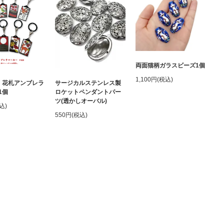
両面猫柄ガラスビーズ1個
1,100円(税込)
】花札アンブレラ
サージカルステンレス製
1個
ロケットペンダントパー
ツ(透かしオーバル)
込)
550円(税込)