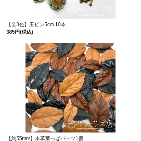
【全3色】玉ピン5cm 10本
385円(税込)
【約55mm】本革葉っぱパーツ1個